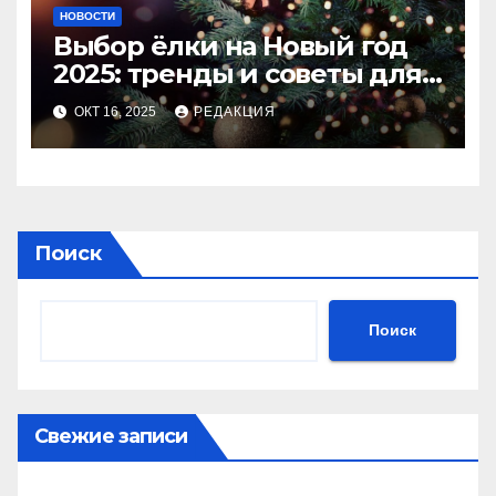
НОВОСТИ
Выбор ёлки на Новый год
2025: тренды и советы для
идеального праздника
ОКТ 16, 2025
РЕДАКЦИЯ
Поиск
Поиск
Свежие записи