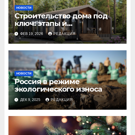
НОВОСТИ
Строительство дома под
ключ: этапы и
планирование бюджета
ФЕВ 19, 2026
РЕДАКЦИЯ
НОВОСТИ
Россия в режиме
экологического износа
ДЕК 9, 2025
РЕДАКЦИЯ