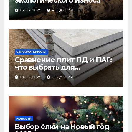
экологического износа
09.12.2025
РЕДАКЦИЯ
СТРОЙМАТЕРИАЛЫ
Сравнение плит ПД и ПАГ:
что выбрать для
долговечного и прочного
04.12.2025
РЕДАКЦИЯ
покрытия
НОВОСТИ
Выбор ёлки на Новый год