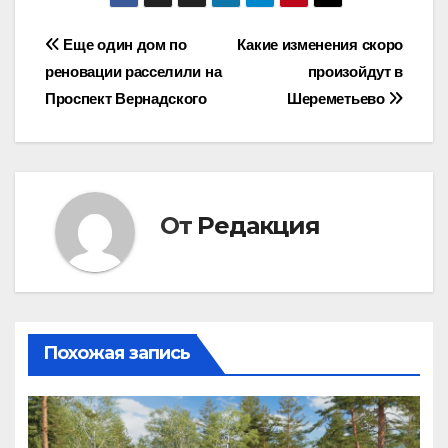
Навигация
Еще один дом по
Какие изменения скоро
реновации расселили на
произойдут в
по
Проспект Вернадского
Шереметьево
записям
От
Редакция
Похожая запись