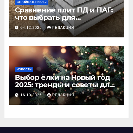
СТРОЙМАТЕРИАЛЫ
Сравнение плит ПД и ПАГ:
что выбрать для
долговечного и прочного
04.12.2025
РЕДАКЦИЯ
покрытия
НОВОСТИ
Выбор ёлки на Новый год
2025: тренды и советы для
идеального праздника
16.10.2025
РЕДАКЦИЯ