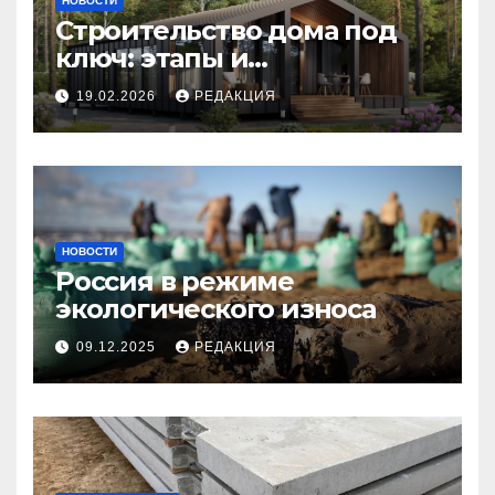
НОВОСТИ
Строительство дома под
ключ: этапы и
планирование бюджета
19.02.2026
РЕДАКЦИЯ
НОВОСТИ
Россия в режиме
экологического износа
09.12.2025
РЕДАКЦИЯ