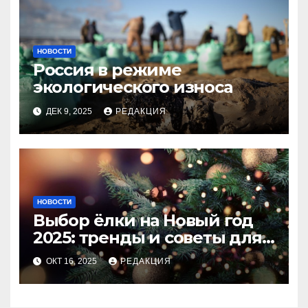
НОВОСТИ
Россия в режиме
экологического износа
ДЕК 9, 2025
РЕДАКЦИЯ
НОВОСТИ
Выбор ёлки на Новый год
2025: тренды и советы для
идеального праздника
ОКТ 16, 2025
РЕДАКЦИЯ