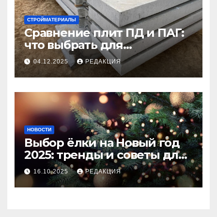
СТРОЙМАТЕРИАЛЫ
Сравнение плит ПД и ПАГ:
что выбрать для
долговечного и прочного
04.12.2025
РЕДАКЦИЯ
покрытия
НОВОСТИ
Выбор ёлки на Новый год
2025: тренды и советы для
идеального праздника
16.10.2025
РЕДАКЦИЯ