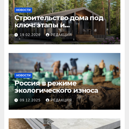
НОВОСТИ
Строительство дома под
ключ: этапы и
планирование бюджета
19.02.2026
РЕДАКЦИЯ
НОВОСТИ
Россия в режиме
экологического износа
09.12.2025
РЕДАКЦИЯ