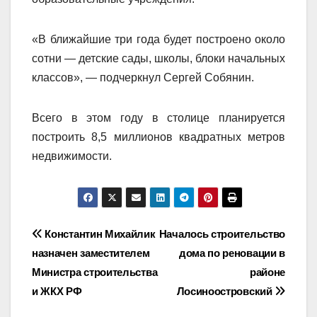
«В ближайшие три года будет построено около
сотни — детские сады, школы, блоки начальных
классов», — подчеркнул Сергей Собянин.
Всего в этом году в столице планируется
построить 8,5 миллионов квадратных метров
недвижимости.
Навигация
Константин Михайлик
Началось строительство
назначен заместителем
дома по реновации в
по
Министра строительства
районе
записям
и ЖКХ РФ
Лосиноостровский