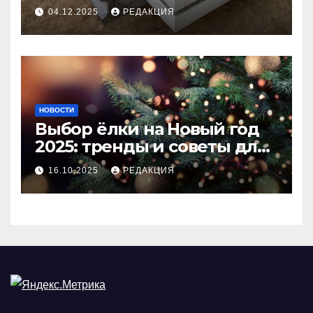
долговечного и прочного
04.12.2025
РЕДАКЦИЯ
покрытия
НОВОСТИ
Выбор ёлки на Новый год
2025: тренды и советы для
идеального праздника
16.10.2025
РЕДАКЦИЯ