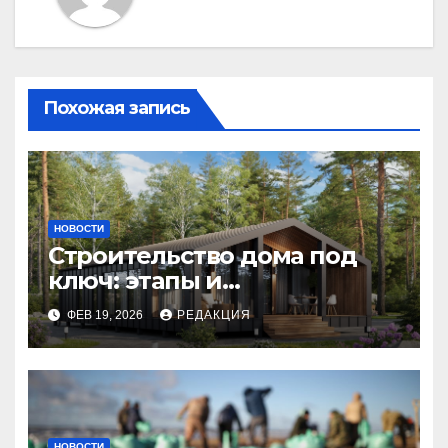
Похожая запись
НОВОСТИ
Строительство дома под
ключ: этапы и
планирование бюджета
ФЕВ 19, 2026
РЕДАКЦИЯ
НОВОСТИ