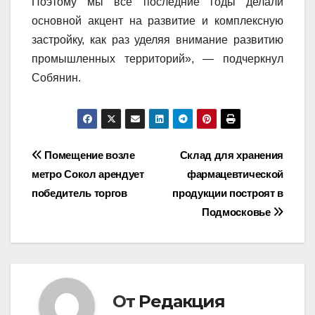
Поэтому мы все последние годы делали
основной акцент на развитие и комплексную
застройку, как раз уделяя внимание развитию
промышленных территорий», — подчеркнул
Собянин.
Навигация
Помещение возле
Склад для хранения
метро Сокол арендует
фармацевтической
по
победитель торгов
продукции построят в
записям
Подмосковье
От
Редакция