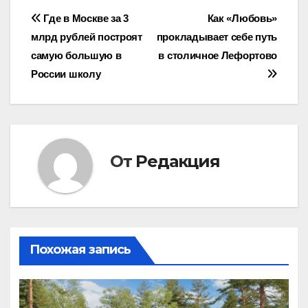
Навигация
Где в Москве за 3
Как «Любовь»
млрд рублей построят
прокладывает себе путь
по
самую большую в
в столичное Лефортово
записям
России школу
От
Редакция
Похожая запись