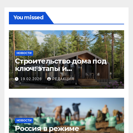
You missed
НОВОСТИ
Строительство дома под
ключ: этапы и
планирование бюджета
19.02.2026
РЕДАКЦИЯ
НОВОСТИ
Россия в режиме