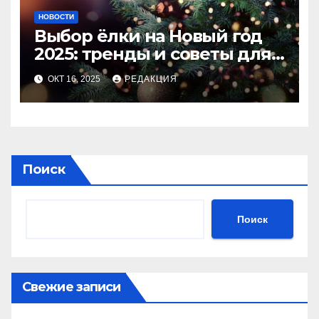
НОВОСТИ
Выбор ёлки на Новый год
2025: тренды и советы для
идеального праздника
ОКТ 16, 2025
РЕДАКЦИЯ
Поиск
Поиск
Свежие записи