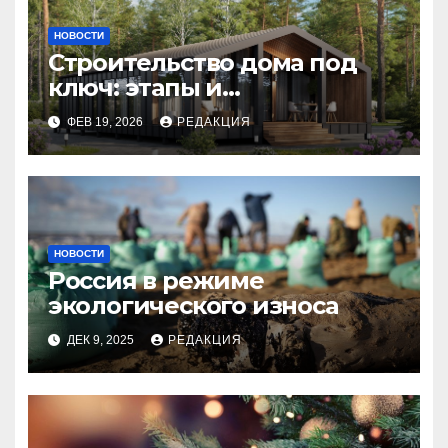
НОВОСТИ
Строительство дома под
ключ: этапы и
планирование бюджета
ФЕВ 19, 2026
РЕДАКЦИЯ
НОВОСТИ
Россия в режиме
экологического износа
ДЕК 9, 2025
РЕДАКЦИЯ