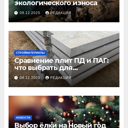
экологического износа
09.12.2025
РЕДАКЦИЯ
СТРОЙМАТЕРИАЛЫ
Сравнение плит ПД и ПАГ:
что выбрать для
долговечного и прочного
04.12.2025
РЕДАКЦИЯ
покрытия
НОВОСТИ
Выбор ёлки на Новый год