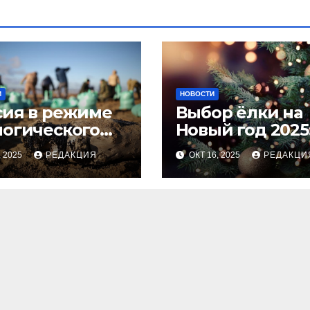
И
НОВОСТИ
сия в режиме
Выбор ёлки на
логического
Новый год 2025
оса
тренды и сове
, 2025
РЕДАКЦИЯ
ОКТ 16, 2025
РЕДАКЦИ
для идеальног
праздника