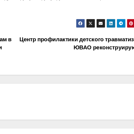
ам в
Центр профилактики детского травматиз
и
ЮВАО реконструиру