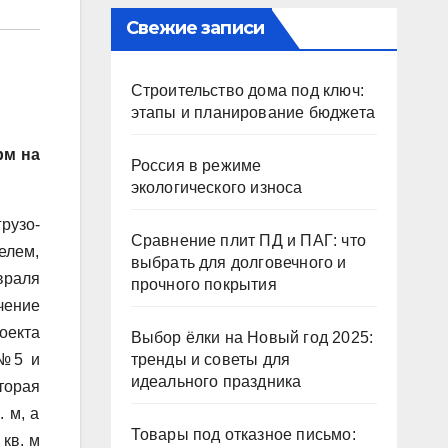
Свежие записи
Строительство дома под ключ:
этапы и планирование бюджета
рм на
Россия в режиме
экологического износа
рузо-
Сравнение плит ПД и ПАГ: что
елем,
выбрать для долговечного и
враля
прочного покрытия
чение
оекта
Выбор ёлки на Новый год 2025:
 №5 и
тренды и советы для
идеального праздника
торая
 м, а
Товары под отказное письмо:
 кв. м