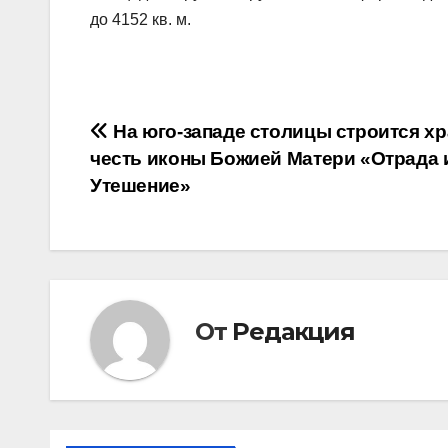
до 4152 кв. м.
Навигация
На юго-западе столицы строится хр
честь иконы Божией Матери «Отрада 
по
Утешение»
записям
От
Редакция