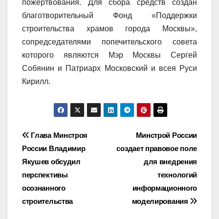
пожертвования. Для сбора средств создан
благотворительный Фонд «Поддержки
строительства храмов города Москвы»,
сопредседателями попечительского совета
которого являются Мэр Москвы Сергей
Собянин и Патриарх Московский и всея Руси
Кирилл.
Навигация
Глава Минстроя
Минстрой России
России Владимир
создает правовое поле
по
Якушев обсудил
для внедрения
записям
перспективы
технологий
осознанного
информационного
строительства
моделирования