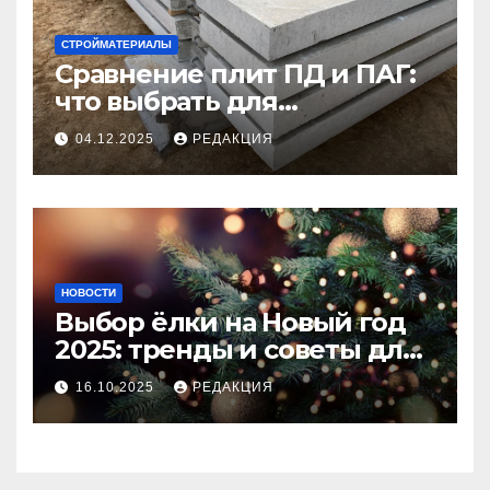
СТРОЙМАТЕРИАЛЫ
Сравнение плит ПД и ПАГ:
что выбрать для
долговечного и прочного
04.12.2025
РЕДАКЦИЯ
покрытия
НОВОСТИ
Выбор ёлки на Новый год
2025: тренды и советы для
идеального праздника
16.10.2025
РЕДАКЦИЯ