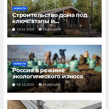
НОВОСТИ
Строительство дома под
ключ: этапы и
планирование бюджета
19.02.2026
РЕДАКЦИЯ
НОВОСТИ
Россия в режиме
экологического износа
09.12.2025
РЕДАКЦИЯ