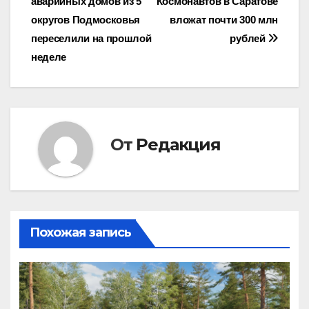
аварийных домов из 5
Космонавтов в Саратове
по
округов Подмосковья
вложат почти 300 млн
записям
переселили на прошлой
рублей
неделе
От
Редакция
Похожая запись