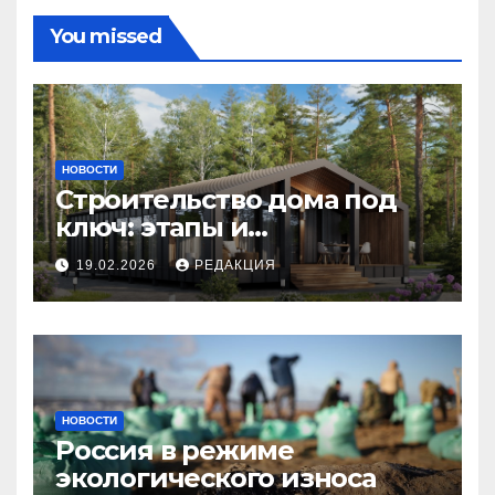
You missed
НОВОСТИ
Строительство дома под
ключ: этапы и
планирование бюджета
19.02.2026
РЕДАКЦИЯ
НОВОСТИ
Россия в режиме
экологического износа