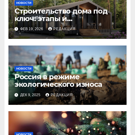
НОВОСТИ
Строительство дома под
ключ: этапы и
планирование бюджета
ФЕВ 19, 2026
РЕДАКЦИЯ
НОВОСТИ
Россия в режиме
экологического износа
ДЕК 9, 2025
РЕДАКЦИЯ
НОВОСТИ