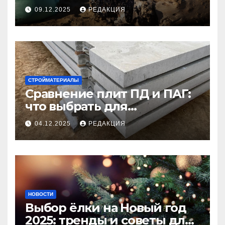
09.12.2025
РЕДАКЦИЯ
СТРОЙМАТЕРИАЛЫ
Сравнение плит ПД и ПАГ:
что выбрать для
долговечного и прочного
04.12.2025
РЕДАКЦИЯ
покрытия
НОВОСТИ
Выбор ёлки на Новый год
2025: тренды и советы для