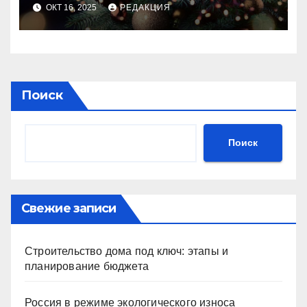
идеального праздника
ОКТ 16, 2025
РЕДАКЦИЯ
Поиск
Поиск
Свежие записи
Строительство дома под ключ: этапы и
планирование бюджета
Россия в режиме экологического износа