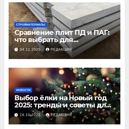
СТРОЙМАТЕРИАЛЫ
Сравнение плит ПД и ПАГ:
что выбрать для
долговечного и прочного
04.12.2025
РЕДАКЦИЯ
покрытия
НОВОСТИ
Выбор ёлки на Новый год
2025: тренды и советы для
идеального праздника
16.10.2025
РЕДАКЦИЯ