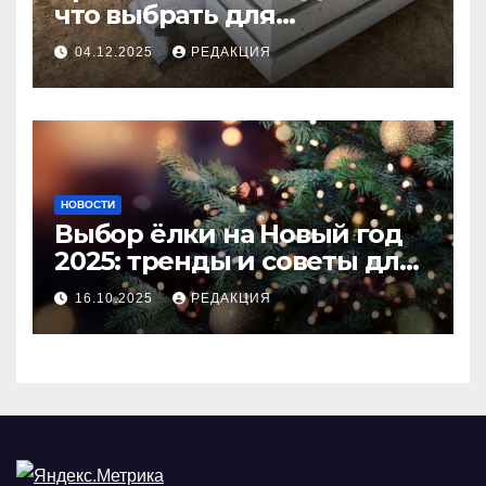
что выбрать для
долговечного и прочного
04.12.2025
РЕДАКЦИЯ
покрытия
НОВОСТИ
Выбор ёлки на Новый год
2025: тренды и советы для
идеального праздника
16.10.2025
РЕДАКЦИЯ