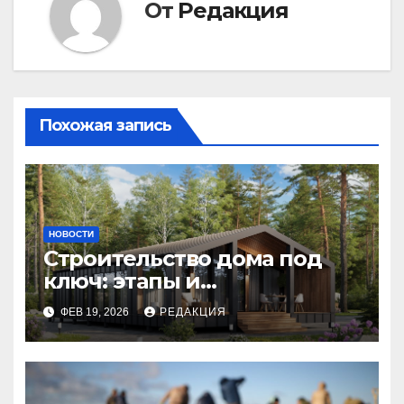
От
Редакция
Похожая запись
НОВОСТИ
Строительство дома под
ключ: этапы и
планирование бюджета
ФЕВ 19, 2026
РЕДАКЦИЯ