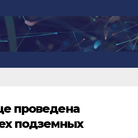
це проведена
рех подземных