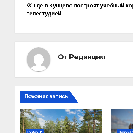
Навигация
Где в Кунцево построят учебный ко
телестудией
по
записям
От
Редакция
Похожая запись
НОВОСТИ
НОВОСТ