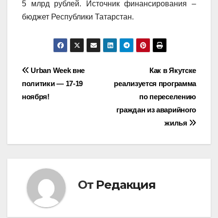
5 млрд рублей. Источник финансирования –
бюджет Республики Татарстан.
Навигация
Urban Week вне
Как в Якутске
политики — 17-19
реализуется программа
по
ноября!
по переселению
записям
граждан из аварийного
жилья
От
Редакция