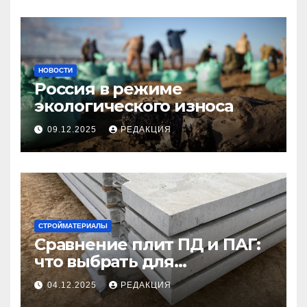
НОВОСТИ
Россия в режиме
экологического износа
09.12.2025
РЕДАКЦИЯ
СТРОЙМАТЕРИАЛЫ
Сравнение плит ПД и ПАГ:
что выбрать для
долговечного и прочного
04.12.2025
РЕДАКЦИЯ
покрытия