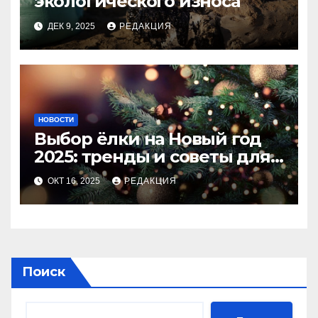
экологического износа
ДЕК 9, 2025
РЕДАКЦИЯ
НОВОСТИ
Выбор ёлки на Новый год
2025: тренды и советы для
идеального праздника
ОКТ 16, 2025
РЕДАКЦИЯ
Поиск