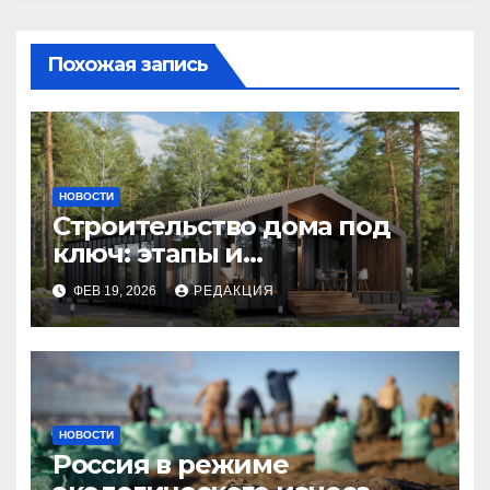
Похожая запись
НОВОСТИ
Строительство дома под
ключ: этапы и
планирование бюджета
ФЕВ 19, 2026
РЕДАКЦИЯ
НОВОСТИ
Россия в режиме