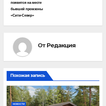
по
появятся на месте
записям
бывшей промзоны
«Сити-Север»
От
Редакция
Похожая запись
НОВОСТИ