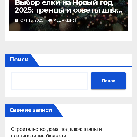
Выбор ёлки на Новый год
2025: тренды и советы для
идеального праздника
ОКТ 16, 2025
РЕДАКЦИЯ
Поиск
Поиск
Свежие записи
Строительство дома под ключ: этапы и
планирование бюджета