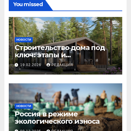
You missed
НОВОСТИ
Строительство дома под
ключ: этапы и
планирование бюджета
19.02.2026
РЕДАКЦИЯ
НОВОСТИ
Россия в режиме
экологического износа