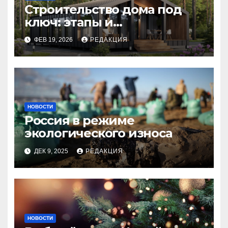
Строительство дома под
ключ: этапы и
планирование бюджета
ФЕВ 19, 2026
РЕДАКЦИЯ
НОВОСТИ
Россия в режиме
экологического износа
ДЕК 9, 2025
РЕДАКЦИЯ
НОВОСТИ