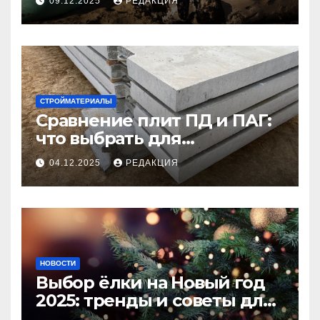
09.12.2025
РЕДАКЦИЯ
СТРОЙМАТЕРИАЛЫ
Сравнение плит ПД и ПАГ:
что выбрать для
долговечного и прочного
04.12.2025
РЕДАКЦИЯ
покрытия
НОВОСТИ
Выбор ёлки на Новый год
2025: тренды и советы для
идеального праздника