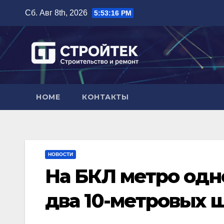
Перейти
Сб. Авг 8th, 2026
5:53:17 PM
к
содержимому
HOME
КОНТАКТЫ
НОВОСТИ
На БКЛ метро одн
два 10-метровых 