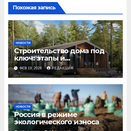
Похожая запись
НОВОСТИ
Строительство дома под
ключ: этапы и
планирование бюджета
ФЕВ 19, 2026
РЕДАКЦИЯ
НОВОСТИ
Россия в режиме
экологического износа