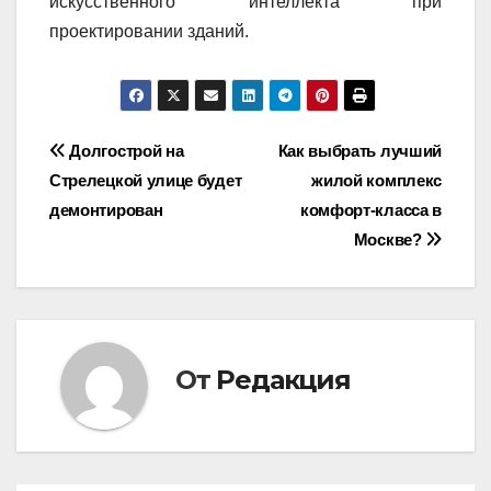
искусственного интеллекта при
проектировании зданий.
Навигация
Долгострой на
Как выбрать лучший
Стрелецкой улице будет
жилой комплекс
по
демонтирован
комфорт-класса в
записям
Москве?
От
Редакция