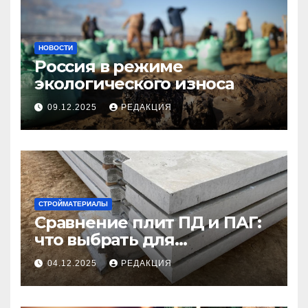
НОВОСТИ
Россия в режиме
экологического износа
09.12.2025
РЕДАКЦИЯ
СТРОЙМАТЕРИАЛЫ
Сравнение плит ПД и ПАГ:
что выбрать для
долговечного и прочного
04.12.2025
РЕДАКЦИЯ
покрытия