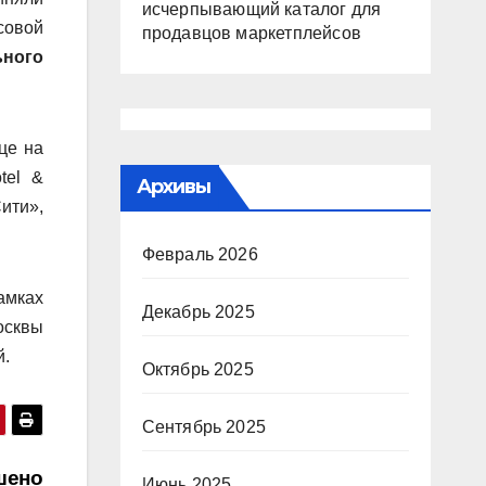
исчерпывающий каталог для
совой
продавцов маркетплейсов
ьного
це на
tel &
Архивы
ити»,
Февраль 2026
амках
Декабрь 2025
осквы
й.
Октябрь 2025
Сентябрь 2025
шено
Июнь 2025