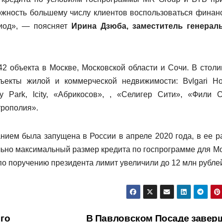
ожность большему числу клиентов воспользоваться финан
риод», — поясняет
Ирина Дзюба, заместитель генерал
2 объекта в Москве, Московской области и Сочи. В столи
бъекты жилой и коммерческой недвижимости: Bvlgari Ho
ry Park, Icity, «Абрикосов», , «Селигер Сити», «Фили С
трополия».
нием была запущена в России в апреле 2020 года, в ее р
льно максимальный размер кредита по госпрограмме для М
 по поручению президента лимит увеличили до 12 млн рубле
го
В Павловском Посаде завер