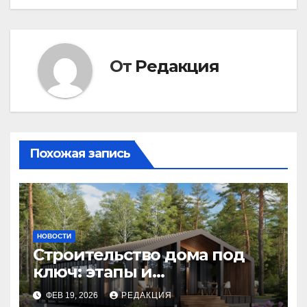
От
Редакция
Похожая запись
НОВОСТИ
Строительство дома под
ключ: этапы и
планирование бюджета
ФЕВ 19, 2026
РЕДАКЦИЯ