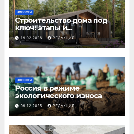
НОВОСТИ
Строительство дома под
ключ: этапы и
планирование бюджета
19.02.2026
РЕДАКЦИЯ
НОВОСТИ
Россия в режиме
экологического износа
09.12.2025
РЕДАКЦИЯ