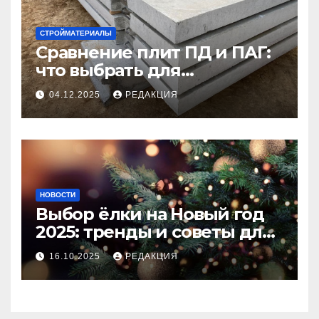
СТРОЙМАТЕРИАЛЫ
Сравнение плит ПД и ПАГ:
что выбрать для
долговечного и прочного
04.12.2025
РЕДАКЦИЯ
покрытия
НОВОСТИ
Выбор ёлки на Новый год
2025: тренды и советы для
идеального праздника
16.10.2025
РЕДАКЦИЯ