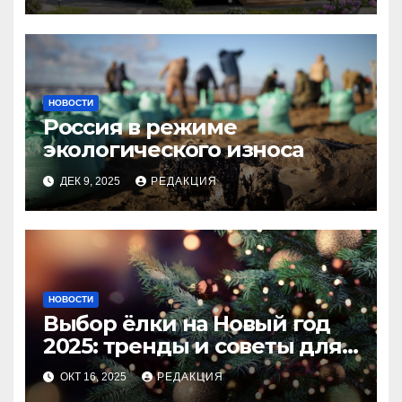
НОВОСТИ
Россия в режиме
экологического износа
ДЕК 9, 2025
РЕДАКЦИЯ
НОВОСТИ
Выбор ёлки на Новый год
2025: тренды и советы для
идеального праздника
ОКТ 16, 2025
РЕДАКЦИЯ