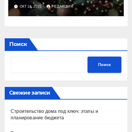
идеального праздника
ОКТ 16, 2025
РЕДАКЦИЯ
Поиск
Поиск
Свежие записи
Строительство дома под ключ: этапы и
планирование бюджета