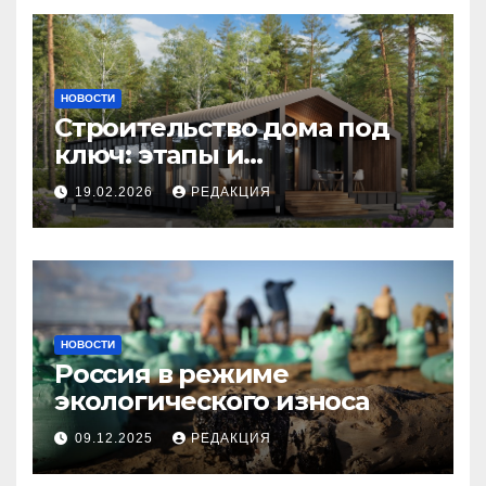
НОВОСТИ
Строительство дома под
ключ: этапы и
планирование бюджета
19.02.2026
РЕДАКЦИЯ
НОВОСТИ
Россия в режиме
экологического износа
09.12.2025
РЕДАКЦИЯ