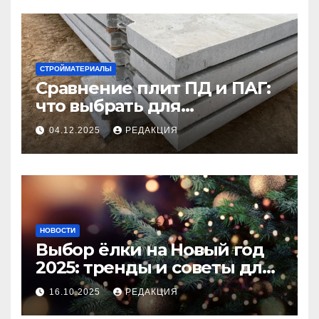
СТРОЙМАТЕРИАЛЫ
Сравнение плит ПД и ПАГ:
что выбрать для
долговечного и прочного
04.12.2025
РЕДАКЦИЯ
покрытия
НОВОСТИ
Выбор ёлки на Новый год
2025: тренды и советы для
идеального праздника
16.10.2025
РЕДАКЦИЯ