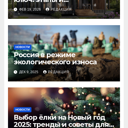
планирование бюджета
ФЕВ 19, 2026
РЕДАКЦИЯ
НОВОСТИ
Россия в режиме
экологического износа
ДЕК 9, 2025
РЕДАКЦИЯ
НОВОСТИ
Выбор ёлки на Новый год
2025: тренды и советы для