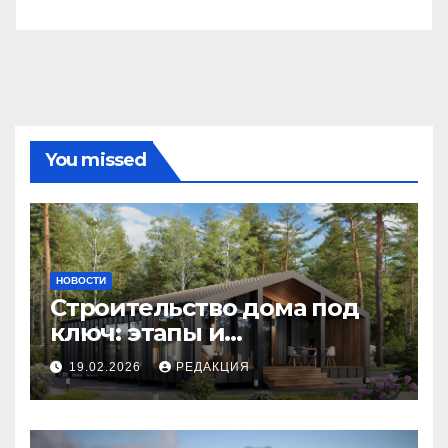
You missed
НОВОСТИ
Строительство дома под
ключ: этапы и
планирование бюджета
19.02.2026
РЕДАКЦИЯ