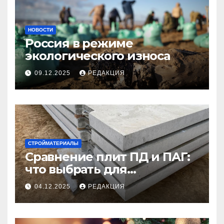
НОВОСТИ
Россия в режиме
экологического износа
09.12.2025
РЕДАКЦИЯ
СТРОЙМАТЕРИАЛЫ
Сравнение плит ПД и ПАГ:
что выбрать для
долговечного и прочного
04.12.2025
РЕДАКЦИЯ
покрытия