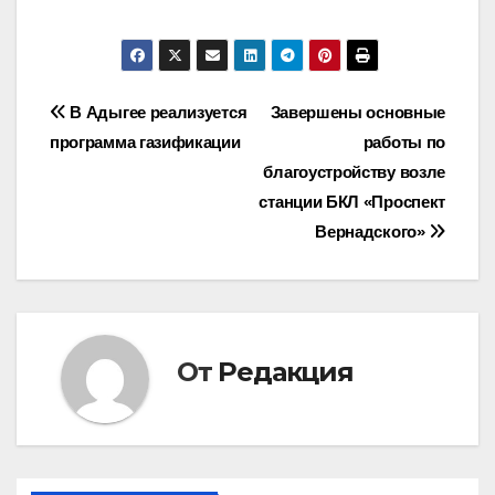
Навигация
В Адыгее реализуется
Завершены основные
программа газификации
работы по
по
благоустройству возле
записям
станции БКЛ «Проспект
Вернадского»
От
Редакция