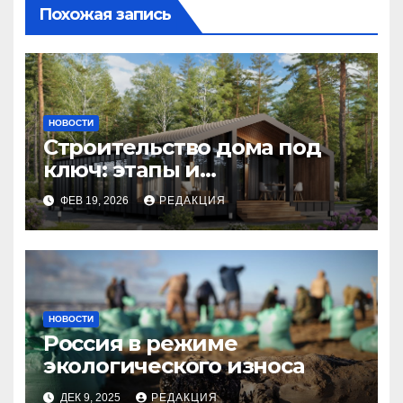
Похожая запись
НОВОСТИ
Строительство дома под
ключ: этапы и
планирование бюджета
ФЕВ 19, 2026
РЕДАКЦИЯ
НОВОСТИ
Россия в режиме
экологического износа
ДЕК 9, 2025
РЕДАКЦИЯ