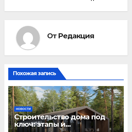
От
Редакция
Похожая запись
НОВОСТИ
Строительство дома под
ключ: этапы и
планирование бюджета