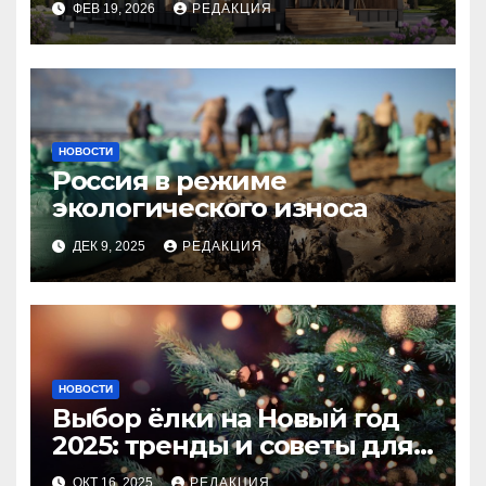
ФЕВ 19, 2026
РЕДАКЦИЯ
НОВОСТИ
Россия в режиме
экологического износа
ДЕК 9, 2025
РЕДАКЦИЯ
НОВОСТИ
Выбор ёлки на Новый год
2025: тренды и советы для
идеального праздника
ОКТ 16, 2025
РЕДАКЦИЯ