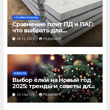
СТРОЙМАТЕРИАЛЫ
Сравнение плит ПД и ПАГ:
что выбрать для
долговечного и прочного
04.12.2025
РЕДАКЦИЯ
покрытия
НОВОСТИ
Выбор ёлки на Новый год
2025: тренды и советы для
идеального праздника
16.10.2025
РЕДАКЦИЯ