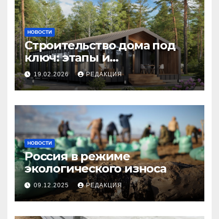
НОВОСТИ
Строительство дома под
ключ: этапы и
планирование бюджета
19.02.2026
РЕДАКЦИЯ
НОВОСТИ
Россия в режиме
экологического износа
09.12.2025
РЕДАКЦИЯ