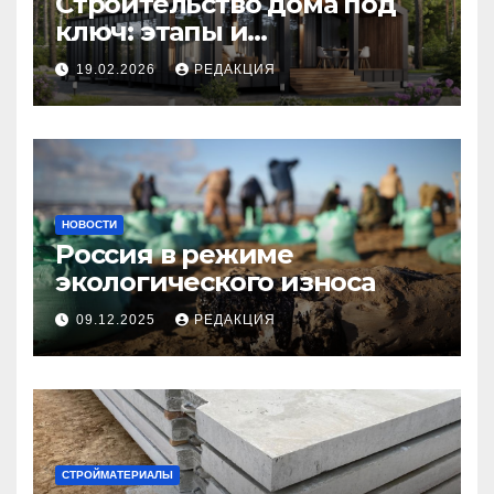
Строительство дома под
ключ: этапы и
планирование бюджета
19.02.2026
РЕДАКЦИЯ
НОВОСТИ
Россия в режиме
экологического износа
09.12.2025
РЕДАКЦИЯ
СТРОЙМАТЕРИАЛЫ