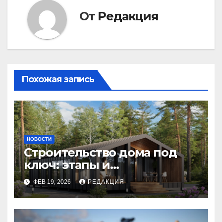
От
Редакция
Похожая запись
НОВОСТИ
Строительство дома под
ключ: этапы и
планирование бюджета
ФЕВ 19, 2026
РЕДАКЦИЯ