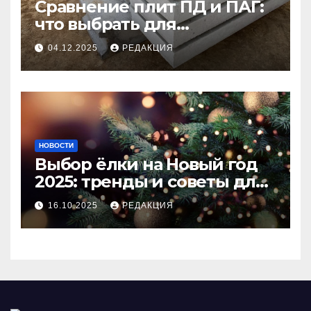
Сравнение плит ПД и ПАГ:
что выбрать для
долговечного и прочного
04.12.2025
РЕДАКЦИЯ
покрытия
НОВОСТИ
Выбор ёлки на Новый год
2025: тренды и советы для
идеального праздника
16.10.2025
РЕДАКЦИЯ