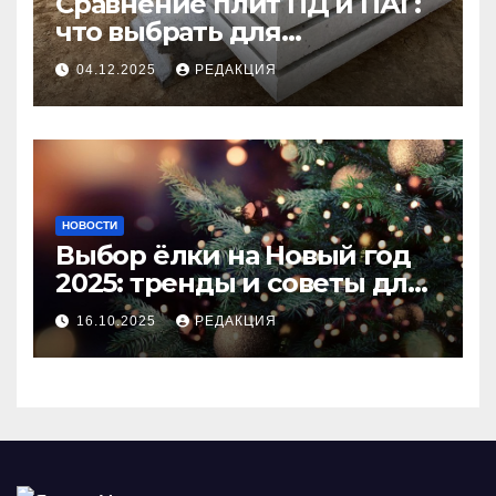
Сравнение плит ПД и ПАГ:
что выбрать для
долговечного и прочного
04.12.2025
РЕДАКЦИЯ
покрытия
НОВОСТИ
Выбор ёлки на Новый год
2025: тренды и советы для
идеального праздника
16.10.2025
РЕДАКЦИЯ