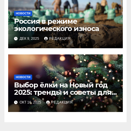
НОВОСТИ
Россия в режиме
экологического износа
ДЕК 9, 2025
РЕДАКЦИЯ
НОВОСТИ
Выбор ёлки на Новый год
2025: тренды и советы для
идеального праздника
ОКТ 16, 2025
РЕДАКЦИЯ