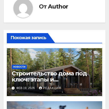
От
Author
Похожая запись
НОВОСТИ
Строительство дома под
ключ: этапы и
планирование бюджета
ФЕВ 19, 2026
РЕДАКЦИЯ