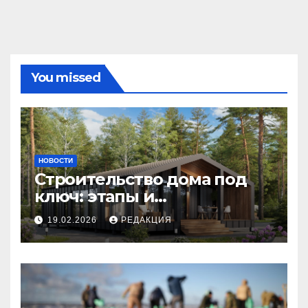
You missed
НОВОСТИ
Строительство дома под
ключ: этапы и
планирование бюджета
19.02.2026
РЕДАКЦИЯ