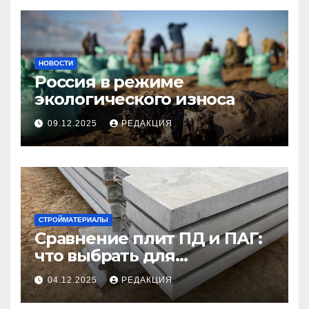
НОВОСТИ
Россия в режиме
экологического износа
09.12.2025
РЕДАКЦИЯ
СТРОЙМАТЕРИАЛЫ
Сравнение плит ПД и ПАГ:
что выбрать для
долговечного и прочного
04.12.2025
РЕДАКЦИЯ
покрытия