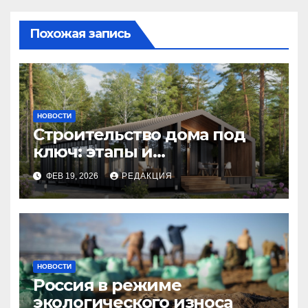
Похожая запись
НОВОСТИ
Строительство дома под
ключ: этапы и
планирование бюджета
ФЕВ 19, 2026
РЕДАКЦИЯ
НОВОСТИ
Россия в режиме
экологического износа