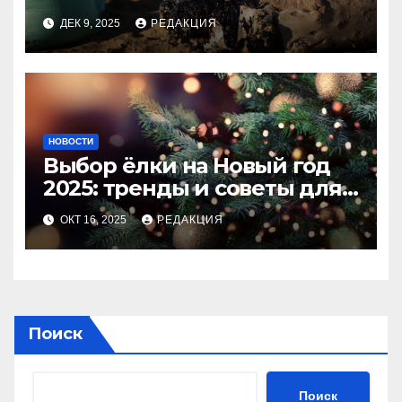
ДЕК 9, 2025
РЕДАКЦИЯ
НОВОСТИ
Выбор ёлки на Новый год
2025: тренды и советы для
идеального праздника
ОКТ 16, 2025
РЕДАКЦИЯ
Поиск
Поиск