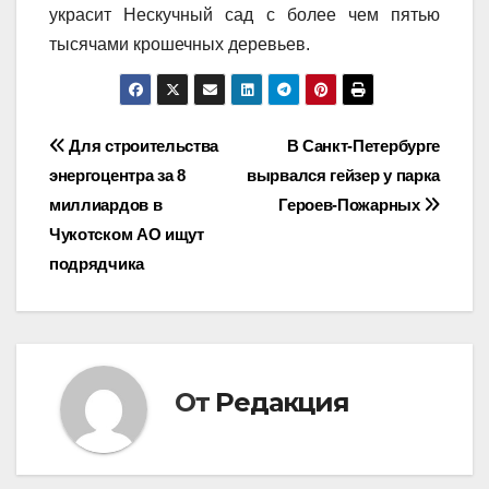
украсит Нескучный сад с более чем пятью
тысячами крошечных деревьев.
Навигация
Для строительства
В Санкт-Петербурге
энергоцентра за 8
вырвался гейзер у парка
по
миллиардов в
Героев-Пожарных
записям
Чукотском АО ищут
подрядчика
От
Редакция