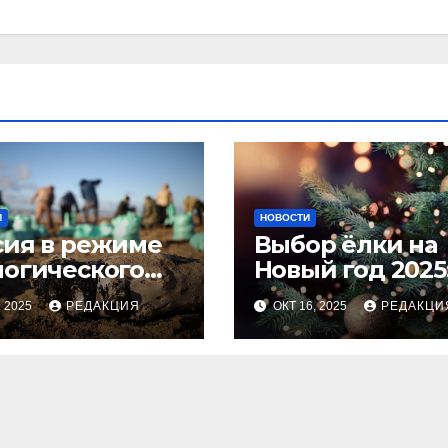
И
НОВОСТИ
сия в режиме
Выбор ёлки на
логического
Новый год 2025
оса
тренды и сове
, 2025
РЕДАКЦИЯ
ОКТ 16, 2025
РЕДАКЦИ
для идеальног
праздника