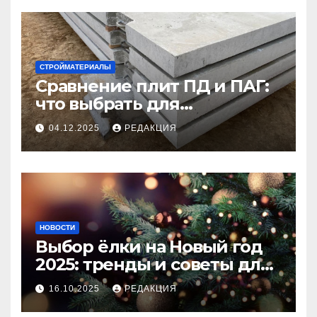
СТРОЙМАТЕРИАЛЫ
Сравнение плит ПД и ПАГ:
что выбрать для
долговечного и прочного
04.12.2025
РЕДАКЦИЯ
покрытия
НОВОСТИ
Выбор ёлки на Новый год
2025: тренды и советы для
идеального праздника
16.10.2025
РЕДАКЦИЯ