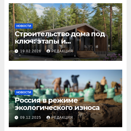
НОВОСТИ
Строительство дома под
ключ: этапы и
планирование бюджета
19.02.2026
РЕДАКЦИЯ
НОВОСТИ
Россия в режиме
экологического износа
09.12.2025
РЕДАКЦИЯ