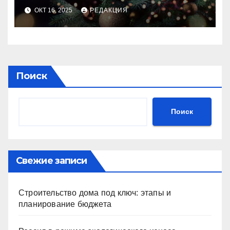
идеального праздника
ОКТ 16, 2025
РЕДАКЦИЯ
Поиск
Поиск
Свежие записи
Строительство дома под ключ: этапы и
планирование бюджета