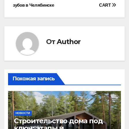
зубов в Челябинске
CART
по
записям
От
Author
Похожая запись
НОВОСТИ
Строительство дома под
ключ: этапы и