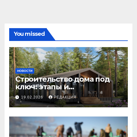
You missed
НОВОСТИ
Строительство дома под
ключ: этапы и
планирование бюджета
19.02.2026
РЕДАКЦИЯ