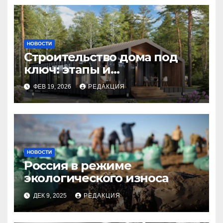
НОВОСТИ
Строительство дома под
ключ: этапы и
планирование бюджета
ФЕВ 19, 2026
РЕДАКЦИЯ
НОВОСТИ
Россия в режиме
экологического износа
ДЕК 9, 2025
РЕДАКЦИЯ