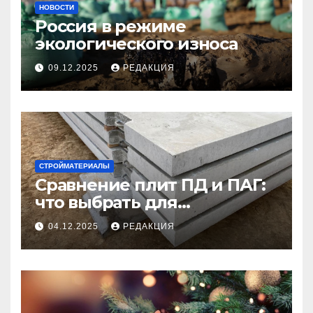
НОВОСТИ
Россия в режиме
экологического износа
09.12.2025
РЕДАКЦИЯ
СТРОЙМАТЕРИАЛЫ
Сравнение плит ПД и ПАГ:
что выбрать для
долговечного и прочного
04.12.2025
РЕДАКЦИЯ
покрытия