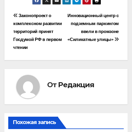
Навигация
Законопроект о
Инновационный центр с
комплексном развитии
подземным паркингом
по
территорий принят
ввели в промзоне
записям
Госдумой РФ в первом
«Силикатные улицы»
чтении
От
Редакция
Похожая запись