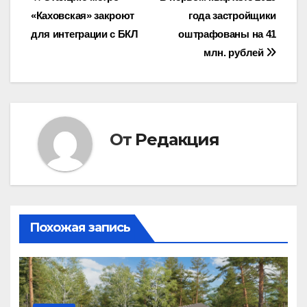
Навигация
«Каховская» закроют
года застройщики
по
для интеграции с БКЛ
оштрафованы на 41
записям
млн. рублей
От
Редакция
Похожая запись