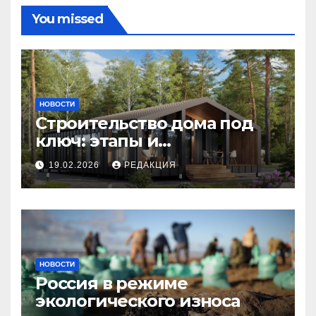
You missed
НОВОСТИ
Строительство дома под
ключ: этапы и
планирование бюджета
19.02.2026
РЕДАКЦИЯ
НОВОСТИ
Россия в режиме
экологического износа