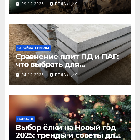
09.12.2025
РЕДАКЦИЯ
СТРОЙМАТЕРИАЛЫ
Сравнение плит ПД и ПАГ:
что выбрать для
долговечного и прочного
04.12.2025
РЕДАКЦИЯ
покрытия
НОВОСТИ
Выбор ёлки на Новый год
2025: тренды и советы для