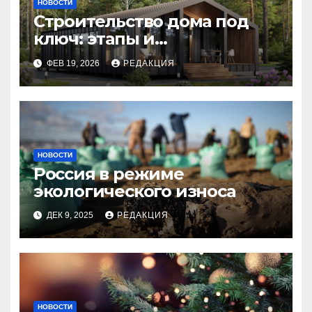
НОВОСТИ
Строительство дома под
ключ: этапы и
планирование бюджета
ФЕВ 19, 2026
РЕДАКЦИЯ
НОВОСТИ
Россия в режиме
экологического износа
ДЕК 9, 2025
РЕДАКЦИЯ
НОВОСТИ