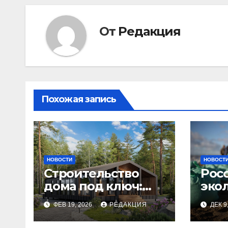
От
Редакция
Похожая запись
НОВОСТИ
НОВОСТ
Строительство
Рос
дома под ключ:
эко
этапы и
изн
ФЕВ 19, 2026
РЕДАКЦИЯ
ДЕК 9
планирование
бюджета