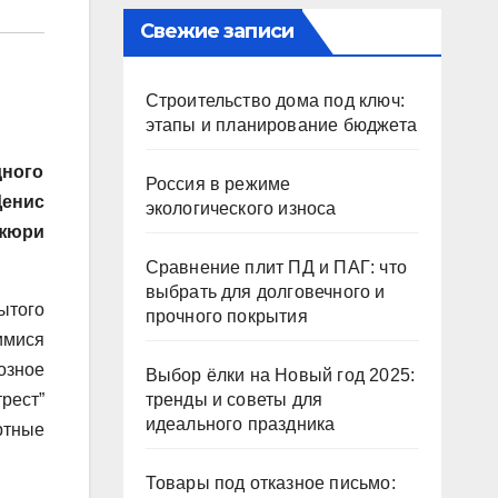
Свежие записи
Строительство дома под ключ:
этапы и планирование бюджета
дного
Россия в режиме
енис
экологического износа
жюри
Сравнение плит ПД и ПАГ: что
выбрать для долговечного и
ытого
прочного покрытия
имися
озное
Выбор ёлки на Новый год 2025:
рест”
тренды и советы для
идеального праздника
ртные
Товары под отказное письмо: