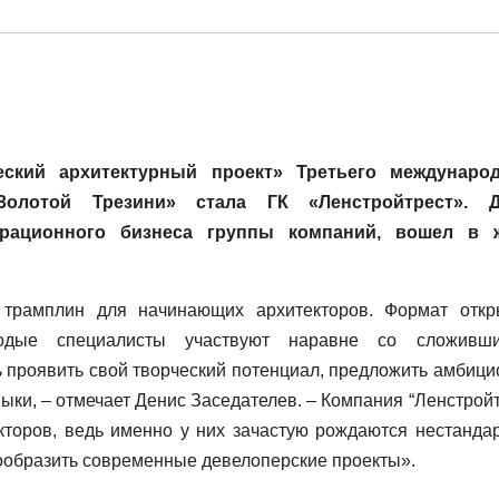
ский архитектурный проект» Третьего междунаро
 «Золотой Трезини» стала ГК «Ленстройтрест». Д
перационного бизнеса группы компаний, вошел в 
 трамплин для начинающих архитекторов. Формат откр
лодые специалисты участвуют наравне со сложивш
 проявить свой творческий потенциал, предложить амбици
ыки, – отмечает Денис Заседателев. – Компания “Ленстройт
кторов, ведь именно у них зачастую рождаются нестанда
ообразить современные девелоперские проекты».