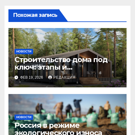
Похожая запись
НОВОСТИ
Строительство дома под
ключ: этапы и
планирование бюджета
ФЕВ 19, 2026
РЕДАКЦИЯ
НОВОСТИ
Россия в режиме
экологического износа