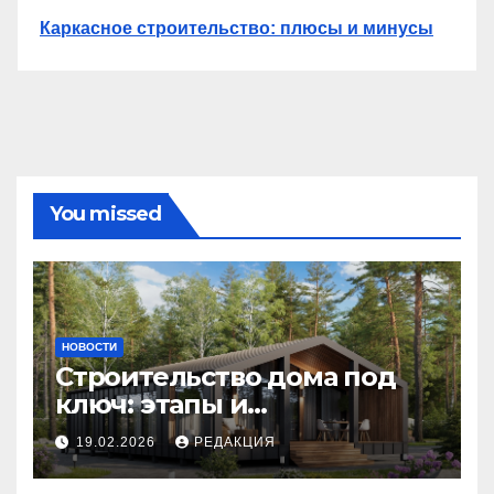
Каркасное строительство: плюсы и минусы
You missed
НОВОСТИ
Строительство дома под
ключ: этапы и
планирование бюджета
19.02.2026
РЕДАКЦИЯ