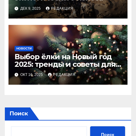
ДЕК 9, 2025
РЕДАКЦИЯ
НОВОСТИ
Выбор ёлки на Новый год
2025: тренды и советы для
идеального праздника
ОКТ 16, 2025
РЕДАКЦИЯ
Поиск
Поиск