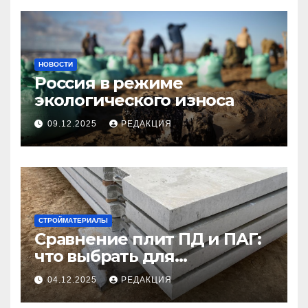
НОВОСТИ
Россия в режиме
экологического износа
09.12.2025
РЕДАКЦИЯ
СТРОЙМАТЕРИАЛЫ
Сравнение плит ПД и ПАГ:
что выбрать для
долговечного и прочного
04.12.2025
РЕДАКЦИЯ
покрытия