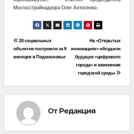
Мосгосстройнадзора Олег Антосенко.
Навигация
28 социальных
На «Открытых
объектов построили за 9
инновациях» обсудили
по
месяцев в Подмосковье
будущее «цифрового
записям
города» и изменения
городской среды
От
Редакция