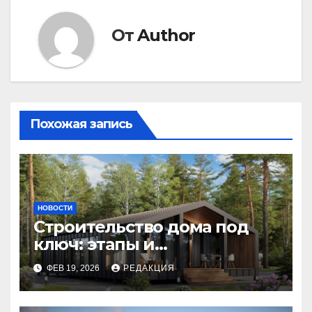
От
Author
Похожая запись
НОВОСТИ
Строительство дома под
ключ: этапы и
планирование бюджета
ФЕВ 19, 2026
РЕДАКЦИЯ