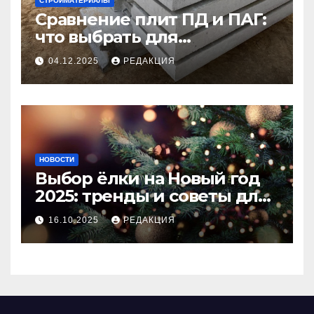
СТРОЙМАТЕРИАЛЫ
Сравнение плит ПД и ПАГ:
что выбрать для
долговечного и прочного
04.12.2025
РЕДАКЦИЯ
покрытия
НОВОСТИ
Выбор ёлки на Новый год
2025: тренды и советы для
идеального праздника
16.10.2025
РЕДАКЦИЯ