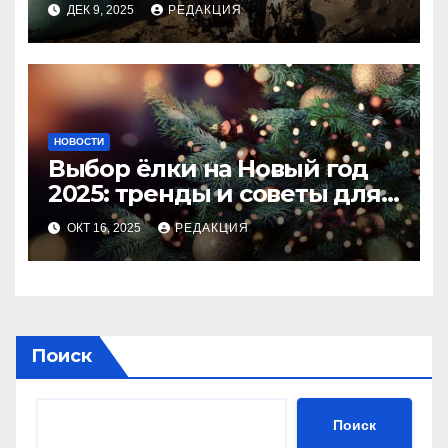
ДЕК 9, 2025
РЕДАКЦИЯ
НОВОСТИ
Выбор ёлки на Новый год
2025: тренды и советы для
идеального праздника
ОКТ 16, 2025
РЕДАКЦИЯ
Поиск
Поиск