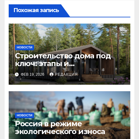
Похожая запись
НОВОСТИ
Строительство дома под
ключ: этапы и
планирование бюджета
ФЕВ 19, 2026
РЕДАКЦИЯ
НОВОСТИ
Россия в режиме
экологического износа