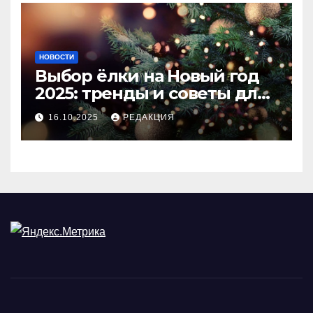
НОВОСТИ
Выбор ёлки на Новый год
2025: тренды и советы для
идеального праздника
16.10.2025
РЕДАКЦИЯ