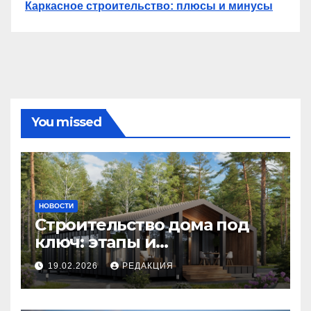
Каркасное строительство: плюсы и минусы
You missed
НОВОСТИ
Строительство дома под
ключ: этапы и
планирование бюджета
19.02.2026
РЕДАКЦИЯ