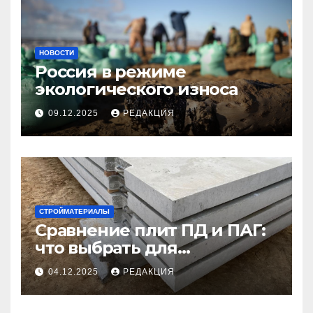
НОВОСТИ
Россия в режиме
экологического износа
09.12.2025
РЕДАКЦИЯ
СТРОЙМАТЕРИАЛЫ
Сравнение плит ПД и ПАГ:
что выбрать для
долговечного и прочного
04.12.2025
РЕДАКЦИЯ
покрытия