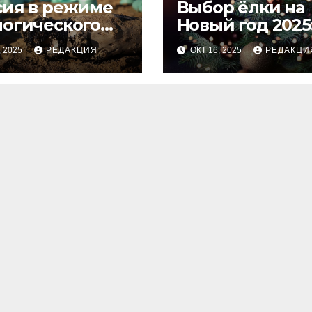
сия в режиме
Выбор ёлки на
логического
Новый год 2025
оса
тренды и сове
, 2025
РЕДАКЦИЯ
ОКТ 16, 2025
РЕДАКЦИ
для идеальног
праздника