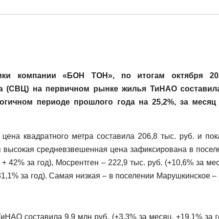
ики компании «БОН ТОН», по итогам октября 202
ра (СВЦ) на первичном рынке жилья ТиНАО состави
логичном периоде прошлого года на 25,2%, за месяц
ена квадратного метра составила 206,8 тыс. руб. и пок
 высокая средневзвешенная цена зафиксирована в посел
 + 42% за год), Мосрентген – 222,9 тыс. руб. (+10,6% за ме
+31,1% за год). Самая низкая – в поселении Марушкинское –
АО составила 9,9 млн руб. (+3,3% за месяц, +19,1% за го