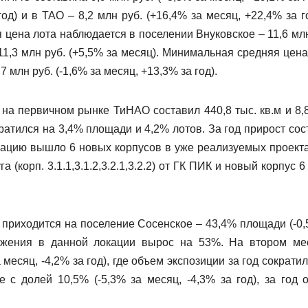
од) и в ТАО – 8,2 млн руб. (+16,4% за месяц, +22,4% за го
цена лота наблюдается в поселении Внуковское – 11,6 млн
 11,3 млн руб. (+5,5% за месяц). Минимальная средняя цена
млн руб. (-1,6% за месяц, +13,3% за год).
на первичном рынке ТиНАО составил 440,8 тыс. кв.м и 8,8
атился на 3,4% площади и 4,2% лотов. За год прирост сос
зацию вышло 6 новых корпусов в уже реализуемых проект
а (корп. 3.1.1,3.1.2,3.2.1,3.2.2) от ГК ПИК и новый корпус 
приходится на поселение Сосенское – 43,4% площади (-0,
ложения в данной локации вырос на 53%. На втором ме
месяц, -4,2% за год), где объем экспозиции за год сократи
 с долей 10,5% (-5,3% за месяц, -4,3% за год), за год 