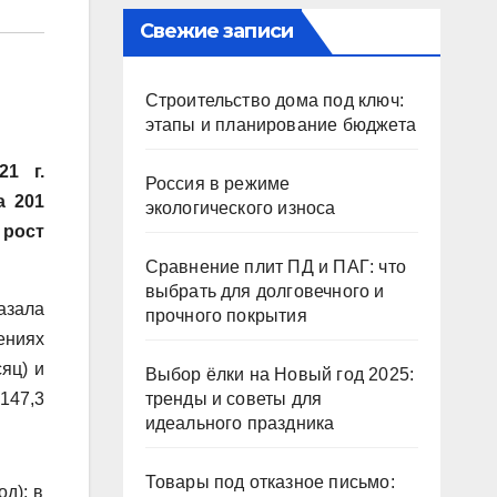
Свежие записи
Строительство дома под ключ:
этапы и планирование бюджета
1 г.
Россия в режиме
ла
201
экологического износа
 рост
Сравнение плит ПД и ПАГ: что
выбрать для долговечного и
азала
прочного покрытия
ениях
сяц) и
Выбор ёлки на Новый год 2025:
 147,3
тренды и советы для
идеального праздника
Товары под отказное письмо:
д): в