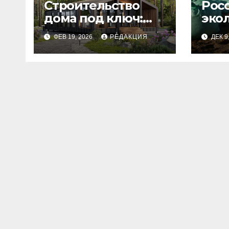
Строительство
Рос
дома под ключ:
эко
этапы и
изн
ФЕВ 19, 2026
РЕДАКЦИЯ
ДЕК 9
планирование
бюджета