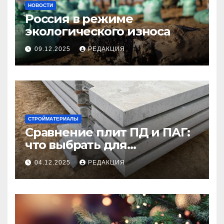
НОВОСТИ
Россия в режиме
экологического износа
09.12.2025
РЕДАКЦИЯ
СТРОЙМАТЕРИАЛЫ
Сравнение плит ПД и ПАГ:
что выбрать для
долговечного и прочного
04.12.2025
РЕДАКЦИЯ
покрытия