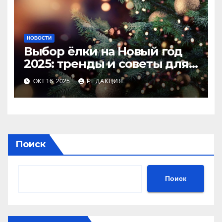
НОВОСТИ
Выбор ёлки на Новый год
2025: тренды и советы для
идеального праздника
ОКТ 16, 2025
РЕДАКЦИЯ
Поиск
Поиск