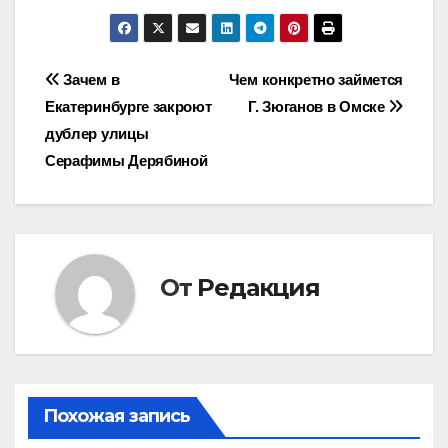
Навигация
Зачем в
Чем конкретно займется
Екатеринбурге закроют
Г. Зюганов в Омске
по
дублер улицы
записям
Серафимы Дерябиной
От
Редакция
Похожая запись