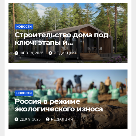
НОВОСТИ
Строительство дома под
ключ: этапы и
планирование бюджета
ФЕВ 19, 2026
РЕДАКЦИЯ
НОВОСТИ
Россия в режиме
экологического износа
ДЕК 9, 2025
РЕДАКЦИЯ