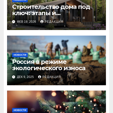
Строительство дома под
ключ: этапы и
планирование бюджета
ФЕВ 19, 2026
РЕДАКЦИЯ
НОВОСТИ
Россия в режиме
экологического износа
ДЕК 9, 2025
РЕДАКЦИЯ
НОВОСТИ