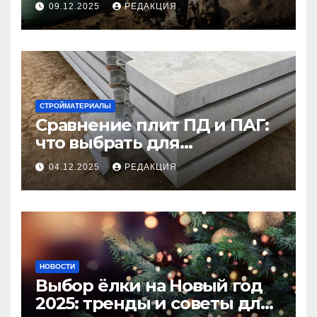
09.12.2025
РЕДАКЦИЯ
СТРОЙМАТЕРИАЛЫ
Сравнение плит ПД и ПАГ:
что выбрать для
долговечного и прочного
04.12.2025
РЕДАКЦИЯ
покрытия
НОВОСТИ
Выбор ёлки на Новый год
2025: тренды и советы для