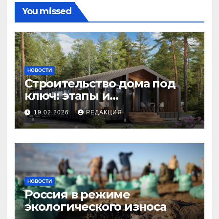
You missed
НОВОСТИ
Строительство дома под
ключ: этапы и
планирование бюджета
19.02.2026
РЕДАКЦИЯ
НОВОСТИ
Россия в режиме
экологического износа