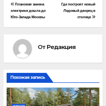
Навигация
Плановая замена
Где построят новый
электрики дошла до
Ледовый дворец в
по
Юго-Запада Москвы
столице
записям
От
Редакция
Похожая запись
НОВОСТИ