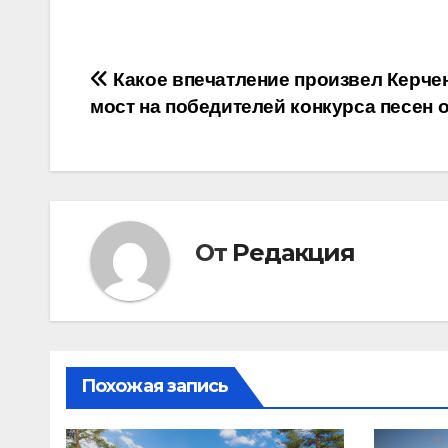
Навигация
Какое впечатление произвел Керче
мост на победителей конкурса песен 
по
записям
От
Редакция
Похожая запись