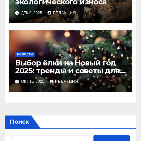
экологического износа
ДЕК 9, 2025
РЕДАКЦИЯ
НОВОСТИ
Выбор ёлки на Новый год
2025: тренды и советы для
идеального праздника
ОКТ 16, 2025
РЕДАКЦИЯ
Поиск