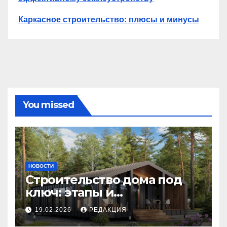
Каркасное строительство: плюсы и минусы
You missed
НОВОСТИ
Строительство дома под
ключ: этапы и
планирование бюджета
19.02.2026
РЕДАКЦИЯ