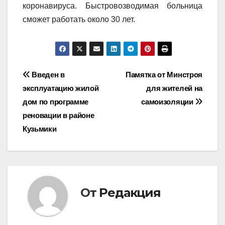
коронавируса. Быстровозводимая больница
сможет работать около 30 лет.
Навигация
Введен в
Памятка от Минстроя
эксплуатацию жилой
для жителей на
по
дом по программе
самоизоляции
записям
реновации в районе
Кузьмики
От
Редакция