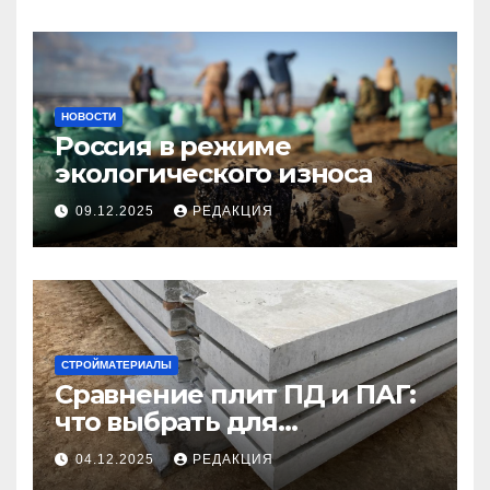
НОВОСТИ
Россия в режиме
экологического износа
09.12.2025
РЕДАКЦИЯ
СТРОЙМАТЕРИАЛЫ
Сравнение плит ПД и ПАГ:
что выбрать для
долговечного и прочного
04.12.2025
РЕДАКЦИЯ
покрытия