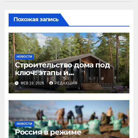
Похожая запись
НОВОСТИ
Строительство дома под
ключ: этапы и
планирование бюджета
ФЕВ 19, 2026
РЕДАКЦИЯ
НОВОСТИ
Россия в режиме