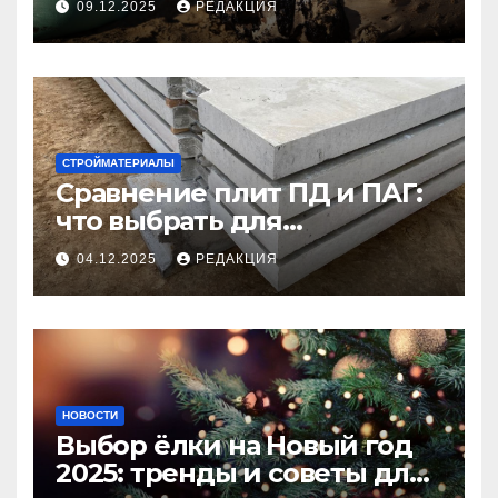
09.12.2025
РЕДАКЦИЯ
СТРОЙМАТЕРИАЛЫ
Сравнение плит ПД и ПАГ:
что выбрать для
долговечного и прочного
04.12.2025
РЕДАКЦИЯ
покрытия
НОВОСТИ
Выбор ёлки на Новый год
2025: тренды и советы для