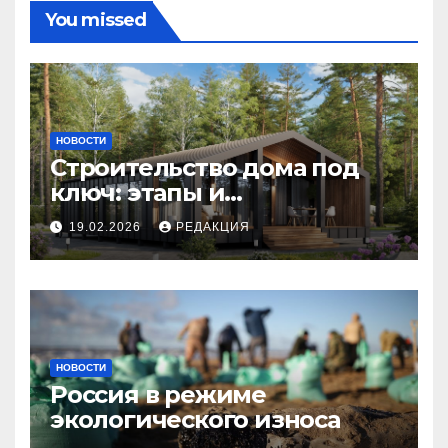
You missed
НОВОСТИ
Строительство дома под
ключ: этапы и
планирование бюджета
19.02.2026
РЕДАКЦИЯ
НОВОСТИ
Россия в режиме
экологического износа