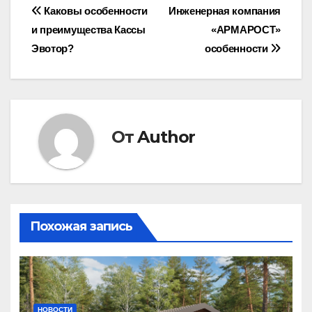
Навигация
Каковы особенности
Инженерная компания
и преимущества Кассы
«АРМАРОСТ»
по
Эвотор?
особенности
записям
От
Author
Похожая запись
НОВОСТИ