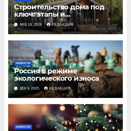
Строительство дома под
ключ: этапы и
планирование бюджета
ФЕВ 19, 2026
РЕДАКЦИЯ
НОВОСТИ
Россия в режиме
экологического износа
ДЕК 9, 2025
РЕДАКЦИЯ
НОВОСТИ