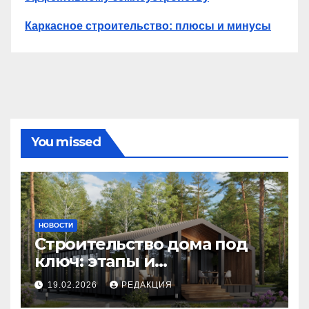
Каркасное строительство: плюсы и минусы
You missed
НОВОСТИ
Строительство дома под
ключ: этапы и
планирование бюджета
19.02.2026
РЕДАКЦИЯ