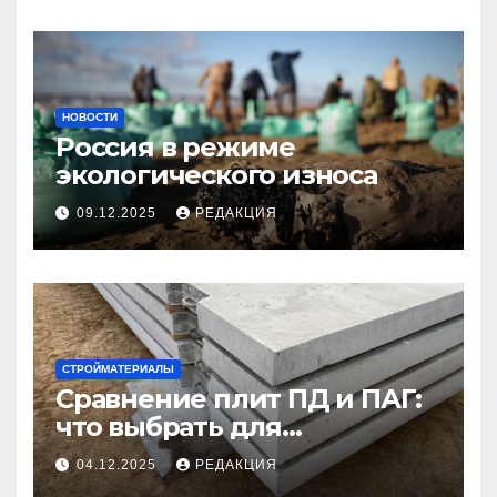
НОВОСТИ
Россия в режиме
экологического износа
09.12.2025
РЕДАКЦИЯ
СТРОЙМАТЕРИАЛЫ
Сравнение плит ПД и ПАГ:
что выбрать для
долговечного и прочного
04.12.2025
РЕДАКЦИЯ
покрытия