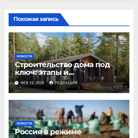
Похожая запись
НОВОСТИ
Строительство дома под
ключ: этапы и
планирование бюджета
ФЕВ 19, 2026
РЕДАКЦИЯ
НОВОСТИ
Россия в режиме