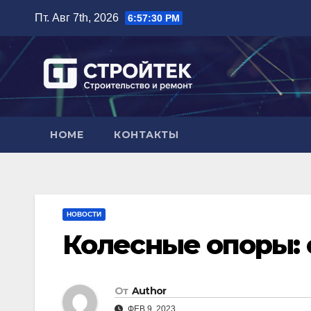
Перейти
Пт. Авг 7th, 2026
6:57:31 PM
к
содержимому
HOME
КОНТАКТЫ
НОВОСТИ
Колесные опоры: 
От
Author
ФЕВ 9, 2023