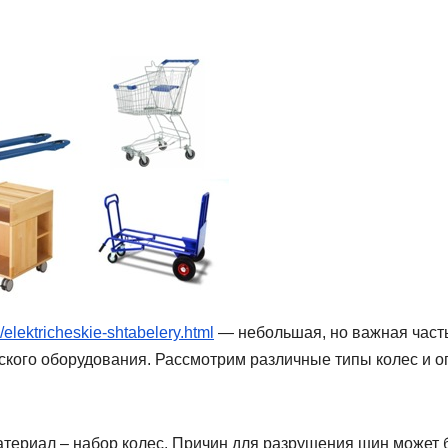
u/elektricheskie-shtabelery.html
— небольшая, но важная част
нского оборудования. Рассмотрим различные типы колес и о
атериал – набор колес. Причин для разрушения шин может 