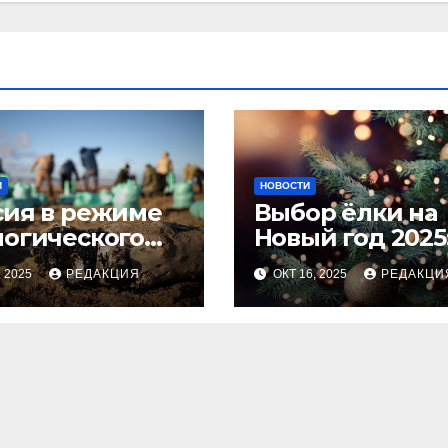
И
НОВОСТИ
сия в режиме
Выбор ёлки на
логического
Новый год 2025
оса
тренды и сове
, 2025
РЕДАКЦИЯ
ОКТ 16, 2025
РЕДАКЦИ
для идеальног
праздника