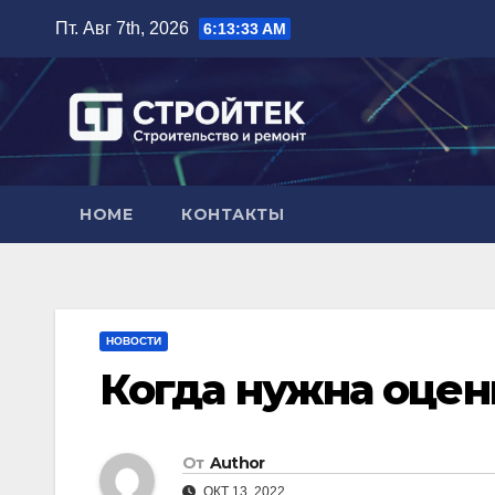
Перейти
Пт. Авг 7th, 2026
6:13:34 AM
к
содержимому
HOME
КОНТАКТЫ
НОВОСТИ
Когда нужна оце
От
Author
ОКТ 13, 2022