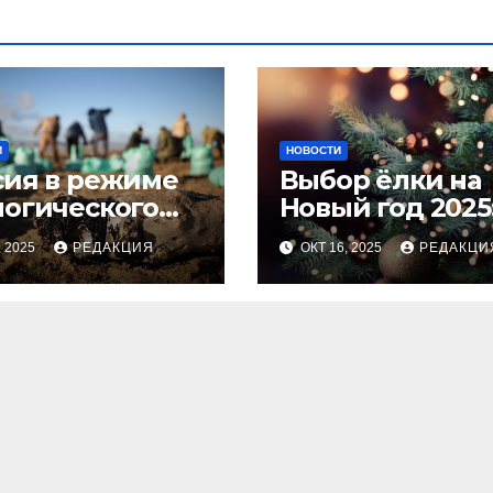
И
НОВОСТИ
сия в режиме
Выбор ёлки на
логического
Новый год 2025
оса
тренды и сове
, 2025
РЕДАКЦИЯ
ОКТ 16, 2025
РЕДАКЦИ
для идеальног
праздника