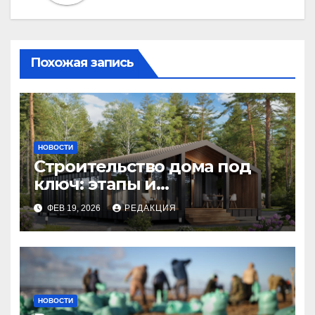
Похожая запись
НОВОСТИ
Строительство дома под
ключ: этапы и
планирование бюджета
ФЕВ 19, 2026
РЕДАКЦИЯ
НОВОСТИ