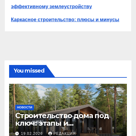
эффективному землеустройству
Каркасное строительство: плюсы и минусы
You missed
НОВОСТИ
Строительство дома под
ключ: этапы и
планирование бюджета
19.02.2026
РЕДАКЦИЯ