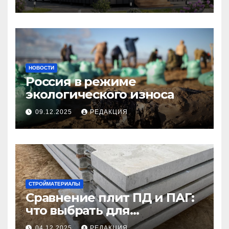
НОВОСТИ
Россия в режиме
экологического износа
09.12.2025
РЕДАКЦИЯ
СТРОЙМАТЕРИАЛЫ
Сравнение плит ПД и ПАГ:
что выбрать для
долговечного и прочного
04.12.2025
РЕДАКЦИЯ