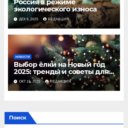
Россия в режиме
экологического износа
ДЕК 9, 2025
РЕДАКЦИЯ
НОВОСТИ
Выбор ёлки на Новый год
2025: тренды и советы для
идеального праздника
ОКТ 16, 2025
РЕДАКЦИЯ
Поиск