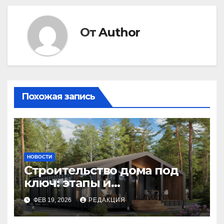
От
Author
Похожая запись
НОВОСТИ
Строительство дома под
ключ: этапы и
планирование бюджета
ФЕВ 19, 2026
РЕДАКЦИЯ