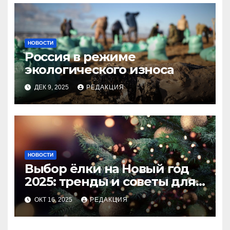
НОВОСТИ
Россия в режиме
экологического износа
ДЕК 9, 2025
РЕДАКЦИЯ
НОВОСТИ
Выбор ёлки на Новый год
2025: тренды и советы для
идеального праздника
ОКТ 16, 2025
РЕДАКЦИЯ