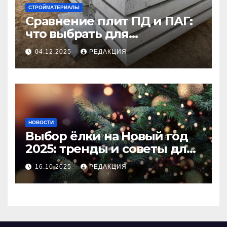
СТРОЙМАТЕРИАЛЫ
Сравнение плит ПД и ПАГ:
что выбрать для
долговечного и прочного
04.12.2025
РЕДАКЦИЯ
покрытия
НОВОСТИ
Выбор ёлки на Новый год
2025: тренды и советы для
идеального праздника
16.10.2025
РЕДАКЦИЯ