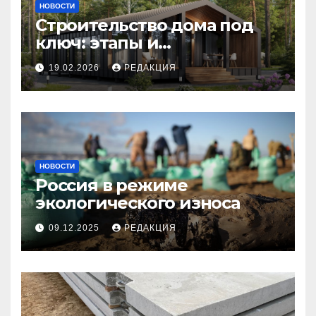
НОВОСТИ
Строительство дома под
ключ: этапы и
планирование бюджета
19.02.2026
РЕДАКЦИЯ
НОВОСТИ
Россия в режиме
экологического износа
09.12.2025
РЕДАКЦИЯ