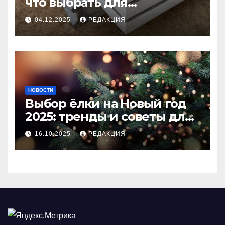
что выбрать для
долговечного и прочного
04.12.2025
РЕДАКЦИЯ
покрытия
НОВОСТИ
Выбор ёлки на Новый год
2025: тренды и советы для
идеального праздника
16.10.2025
РЕДАКЦИЯ