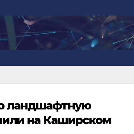
ю ландшафтную
вили на Каширском