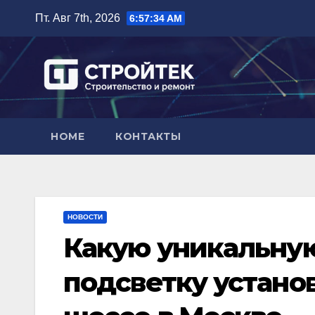
Перейти
Пт. Авг 7th, 2026
6:57:35 AM
к
содержимому
HOME
КОНТАКТЫ
НОВОСТИ
Какую уникальну
подсветку устано