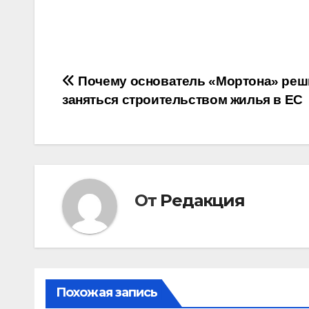
Навигация
Почему основатель «Мортона» реш
заняться строительством жилья в ЕС
по
записям
От
Редакция
Похожая запись