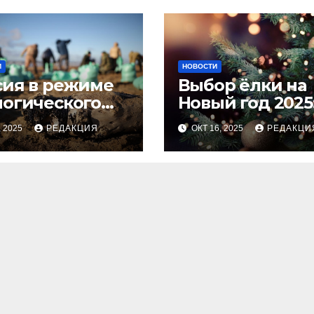
И
НОВОСТИ
сия в режиме
Выбор ёлки на
логического
Новый год 2025
оса
тренды и сове
, 2025
РЕДАКЦИЯ
ОКТ 16, 2025
РЕДАКЦИ
для идеальног
праздника