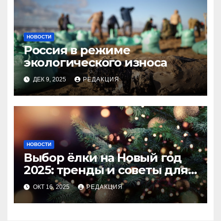
НОВОСТИ
Россия в режиме
экологического износа
ДЕК 9, 2025
РЕДАКЦИЯ
НОВОСТИ
Выбор ёлки на Новый год
2025: тренды и советы для
идеального праздника
ОКТ 16, 2025
РЕДАКЦИЯ