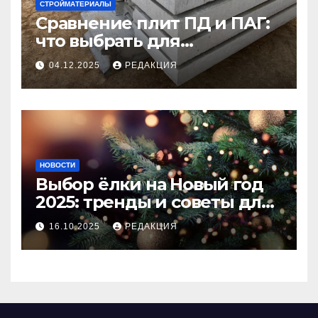
СТРОЙМАТЕРИАЛЫ
Сравнение плит ПД и ПАГ:
что выбрать для
долговечного и прочного
04.12.2025
РЕДАКЦИЯ
покрытия
НОВОСТИ
Выбор ёлки на Новый год
2025: тренды и советы для
идеального праздника
16.10.2025
РЕДАКЦИЯ