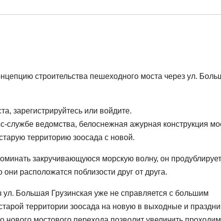
нцепцию строительства пешеходного моста через ул. Боль
а, зарегистрируйтесь или войдите.
сс-службе ведомства, белоснежная ажурная конструкция мо
старую территорию зоосада с новой.
апоминать закручивающуюся морскую волну, он продублируе
 они расположатся поблизости друг от друга.
 ул. Большая Грузинская уже не справляется с большим
старой территории зоосада на новую в выходные и праздн
во нового мостового перехода позволит увеличить проходим