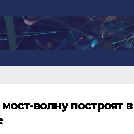
мост-волну построят в
е