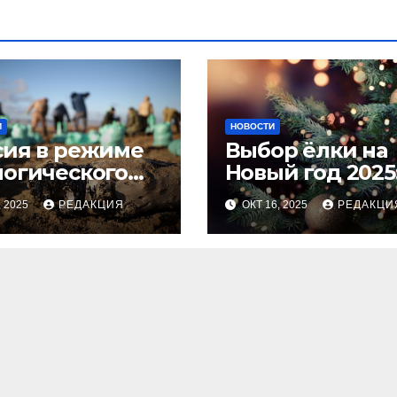
И
НОВОСТИ
сия в режиме
Выбор ёлки на
логического
Новый год 2025
оса
тренды и сове
, 2025
РЕДАКЦИЯ
ОКТ 16, 2025
РЕДАКЦИ
для идеальног
праздника