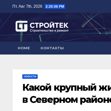
Перейти
Пт. Авг 7th, 2026
2:25:07 PM
к
содержимому
HOME
КОНТАКТЫ
НОВОСТИ
Какой крупный жи
в Северном район