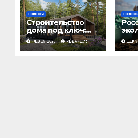
НОВОСТИ
НОВОСТ
Строительство
Рос
дома под ключ:
эко
этапы и
изн
ФЕВ 19, 2026
РЕДАКЦИЯ
ДЕК 9
планирование
бюджета