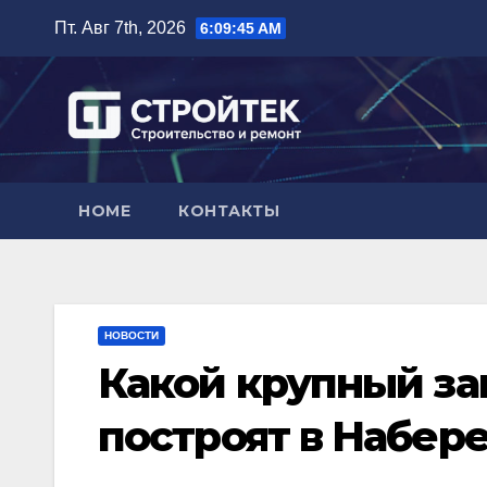
Перейти
Пт. Авг 7th, 2026
6:09:46 AM
к
содержимому
HOME
КОНТАКТЫ
НОВОСТИ
Какой крупный з
построят в Набер