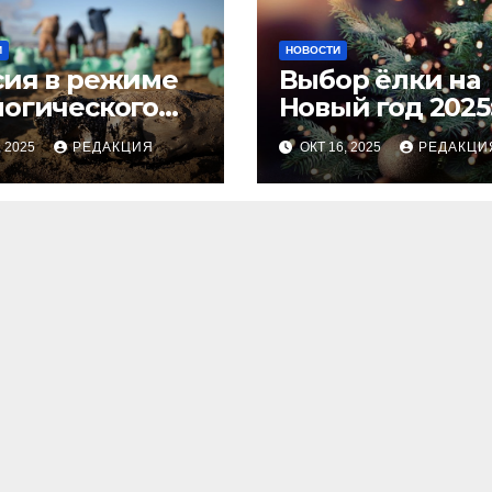
И
НОВОСТИ
сия в режиме
Выбор ёлки на
логического
Новый год 2025
оса
тренды и сове
, 2025
РЕДАКЦИЯ
ОКТ 16, 2025
РЕДАКЦИ
для идеальног
праздника