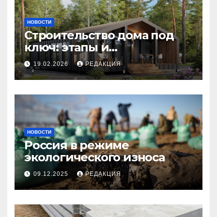
НОВОСТИ
Строительство дома под
ключ: этапы и
планирование бюджета
19.02.2026
РЕДАКЦИЯ
НОВОСТИ
Россия в режиме
экологического износа
09.12.2025
РЕДАКЦИЯ