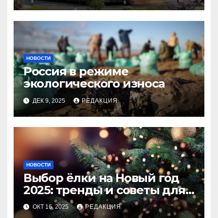
НОВОСТИ
Россия в режиме
экологического износа
ДЕК 9, 2025
РЕДАКЦИЯ
НОВОСТИ
Выбор ёлки на Новый год
2025: тренды и советы для
идеального праздника
ОКТ 16, 2025
РЕДАКЦИЯ