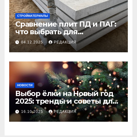
СТРОЙМАТЕРИАЛЫ
Сравнение плит ПД и ПАГ:
что выбрать для
долговечного и прочного
04.12.2025
РЕДАКЦИЯ
покрытия
НОВОСТИ
Выбор ёлки на Новый год
2025: тренды и советы для
идеального праздника
16.10.2025
РЕДАКЦИЯ